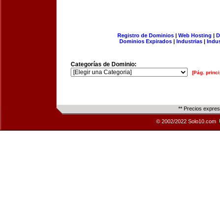
Registro de Dominios
|
Web Hosting
|
D
Dominios Expirados
|
Industrias
|
Indu
Categorías de Dominio:
[Pág. princi
** Precios expre
© 2002/2022 Solo10.com