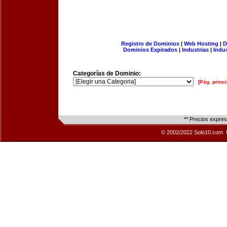
Registro de Dominios
|
Web Hosting
|
D
Dominios Expirados
|
Industrias
|
Indu
Categorías de Dominio:
[Pág. princi
** Precios expre
© 2002/2022 Solo10.com