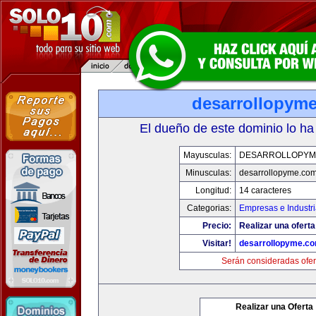
desarrollopym
El dueño de este dominio lo ha
Mayusculas:
DESARROLLOPYM
Minusculas:
desarrollopyme.co
Longitud:
14 caracteres
Categorias:
Empresas e Industr
Precio:
Realizar una oferta
Visitar!
desarrollopyme.c
Serán consideradas ofer
Realizar una Oferta