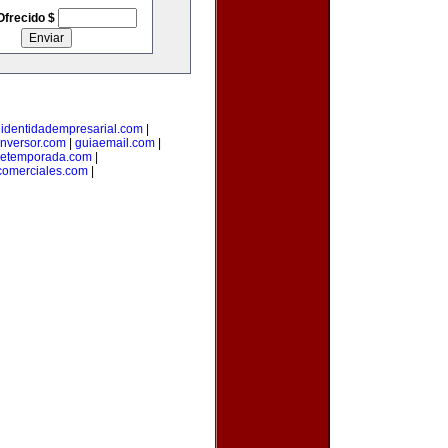
Ofrecido $
|
identidadempresarial.com
|
inversor.com
|
guiaemail.com
|
detemporada.com
|
comerciales.com
|