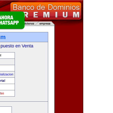
om
 puesto en Venta
M
ializacion
rta!
tas