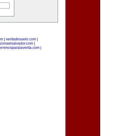
om
|
ventadesuelo.com
|
zonaelsalvador.com
|
errenosparalaventa.com
|