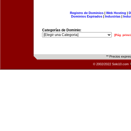
Registro de Dominios
|
Web Hosting
|
D
Dominios Expirados
|
Industrias
|
Indu
Categorías de Dominio:
[Pág. princi
** Precios expre
© 2002/2022 Solo10.com