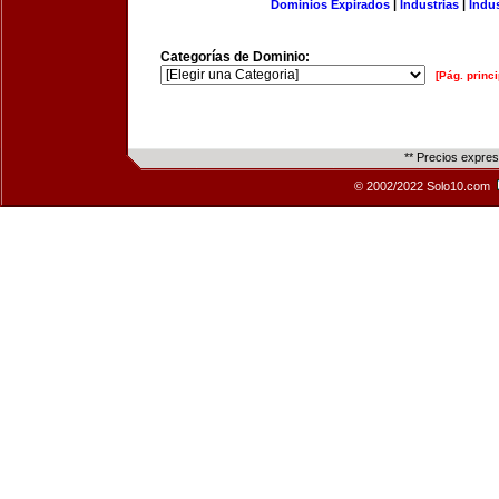
Dominios Expirados
|
Industrias
|
Indu
Categorías de Dominio:
[Pág. princi
** Precios expre
© 2002/2022 Solo10.com