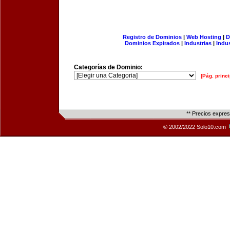
Registro de Dominios
|
Web Hosting
|
D
Dominios Expirados
|
Industrias
|
Indu
Categorías de Dominio:
[Pág. princi
** Precios expre
© 2002/2022 Solo10.com