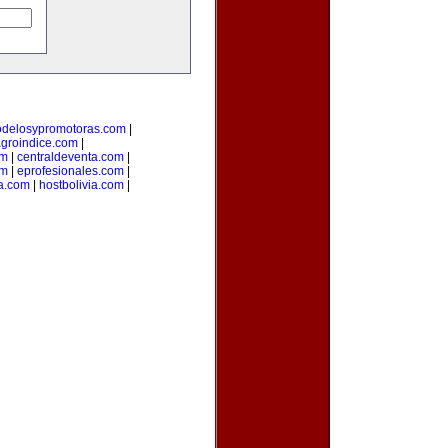
delosypromotoras.com
|
groindice.com
|
om
|
centraldeventa.com
|
om
|
eprofesionales.com
|
ia.com
|
hostbolivia.com
|