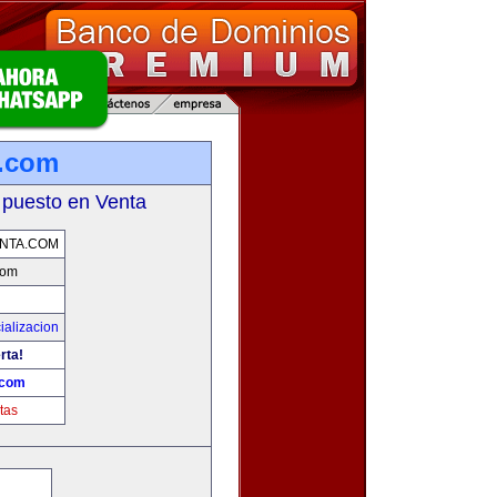
a.com
 puesto en Venta
NTA.COM
com
ializacion
rta!
.com
tas