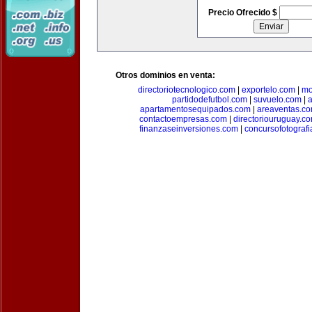
Precio Ofrecido $
Otros dominios en venta:
directoriotecnologico.com
|
exportelo.com
|
mo
partidodefutbol.com
|
suvuelo.com
|
a
apartamentosequipados.com
|
areaventas.c
contactoempresas.com
|
directoriouruguay.c
finanzaseinversiones.com
|
concursofotograf