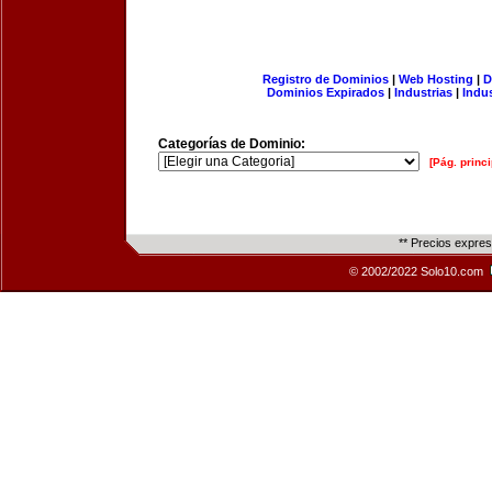
Registro de Dominios
|
Web Hosting
|
D
Dominios Expirados
|
Industrias
|
Indu
Categorías de Dominio:
[Pág. princi
** Precios expre
© 2002/2022 Solo10.com