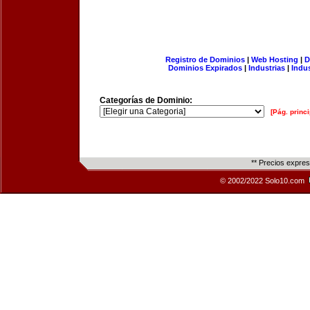
Registro de Dominios
|
Web Hosting
|
D
Dominios Expirados
|
Industrias
|
Indu
Categorías de Dominio:
[Pág. princi
** Precios expre
© 2002/2022 Solo10.com