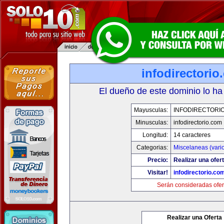
infodirectorio
El dueño de este dominio lo ha
Mayusculas:
INFODIRECTORI
Minusculas:
infodirectorio.com
Longitud:
14 caracteres
Categorias:
Miscelaneas (vari
Precio:
Realizar una ofert
Visitar!
infodirectorio.co
Serán consideradas ofer
Realizar una Oferta