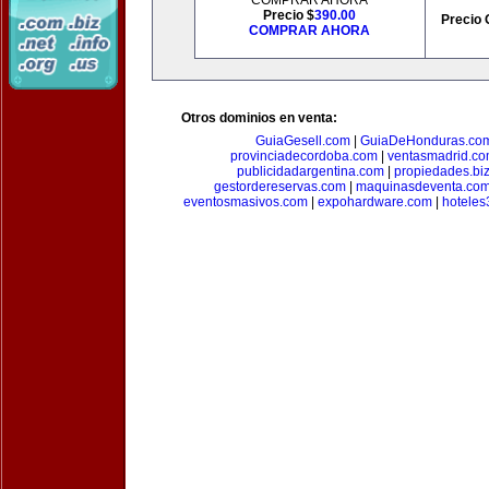
COMPRAR AHORA
Precio $
390.00
Precio 
COMPRAR AHORA
Otros dominios en venta:
GuiaGesell.com
|
GuiaDeHonduras.co
provinciadecordoba.com
|
ventasmadrid.c
publicidadargentina.com
|
propiedades.bi
gestordereservas.com
|
maquinasdeventa.co
eventosmasivos.com
|
expohardware.com
|
hotele