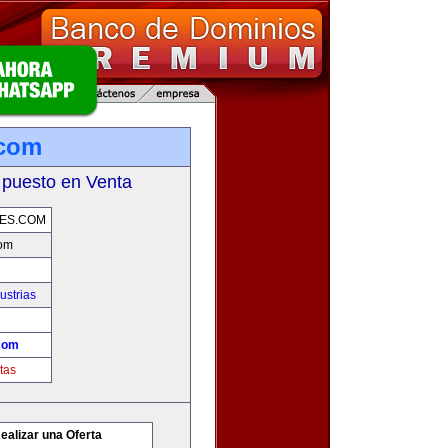
.com
 puesto en Venta
ES.COM
com
ustrias
com
tas
ealizar una Oferta