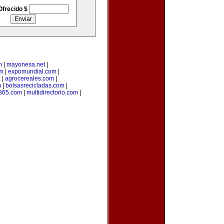
Ofrecido $
m
|
mayonesa.net
|
om
|
expomundial.com
|
z
|
agrocereales.com
|
m
|
bolsasrecicladas.com
|
s365.com
|
multidirectorio.com
|