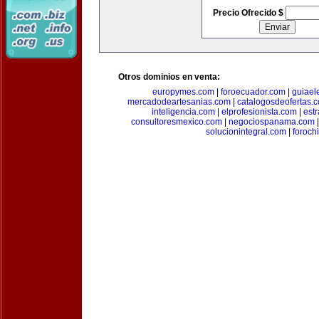
Precio Ofrecido $
Otros dominios en venta:
europymes.com
|
foroecuador.com
|
guiael
mercadodeartesanias.com
|
catalogosdeofertas.
inteligencia.com
|
elprofesionista.com
|
est
consultoresmexico.com
|
negociospanama.com
solucionintegral.com
|
foroch