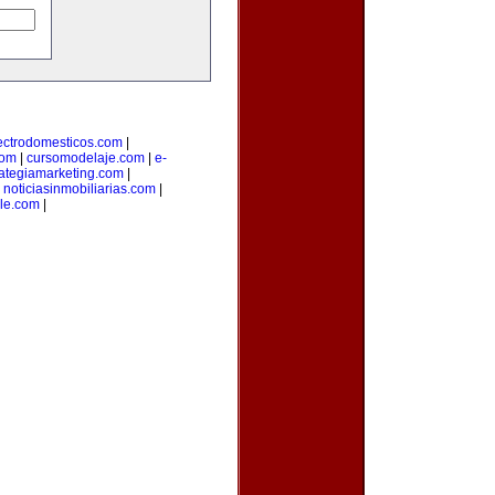
ectrodomesticos.com
|
com
|
cursomodelaje.com
|
e-
rategiamarketing.com
|
|
noticiasinmobiliarias.com
|
ile.com
|