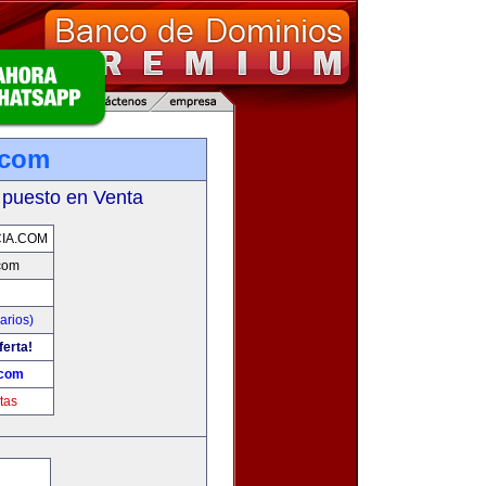
.com
 puesto en Venta
CIA.COM
.com
arios)
ferta!
.com
tas