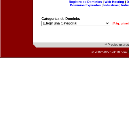
Registro de Dominios
|
Web Hosting
|
D
Dominios Expirados
|
Industrias
|
Indu
Categorías de Dominio:
[Pág. princi
** Precios expre
© 2002/2022 Solo10.com