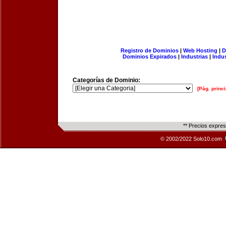
Registro de Dominios
|
Web Hosting
|
D
Dominios Expirados
|
Industrias
|
Indu
Categorías de Dominio:
[Pág. princi
** Precios expre
© 2002/2022 Solo10.com