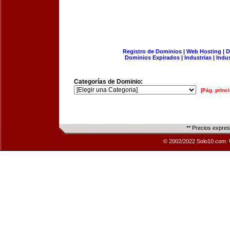
Registro de Dominios
|
Web Hosting
|
D
Dominios Expirados
|
Industrias
|
Indu
Categorías de Dominio:
[Pág. princi
** Precios expre
© 2002/2022 Solo10.com