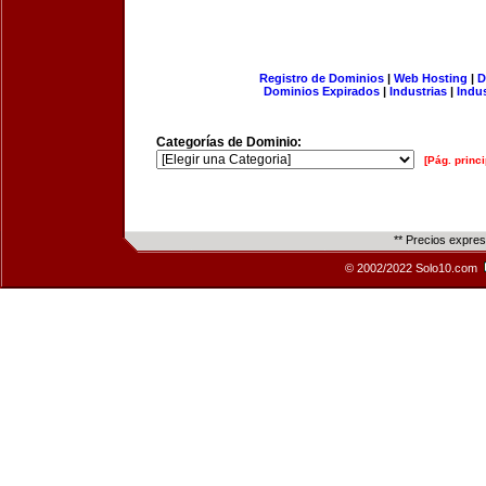
Registro de Dominios
|
Web Hosting
|
D
Dominios Expirados
|
Industrias
|
Indu
Categorías de Dominio:
[Pág. princi
** Precios expre
© 2002/2022 Solo10.com