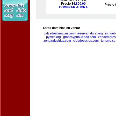
COMPRAR AHORA
Precio $
4,800.00
Precio 
COMPRAR AHORA
Otros dominios en venta:
calzadosdemujer.com
|
reservanatural.org
|
inmueb
pymes.org
|
graficaypublicidad.com
|
zonaempresa
zonaindustrias.com
|
clubdesocios.com
|
turismo.co.
|