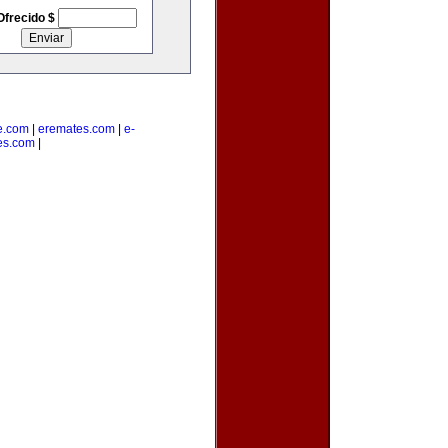
Ofrecido $
e.com
|
eremates.com
|
e-
es.com
|