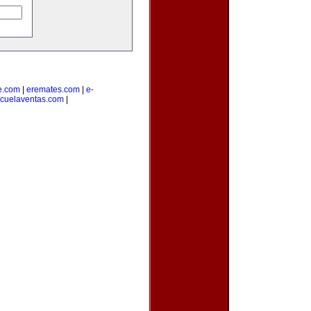
e.com
|
eremates.com
|
e-
cuelaventas.com
|