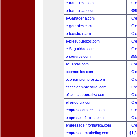
e-franquicia.com
Ofe
e-franquicias.com
$8
e-Ganaderia.com
Ofe
e-gerentes.com
Ofe
e-logistica.com
Ofe
e-presupuestos.com
Ofe
e-Seguridad.com
Ofe
e-seguros.com
$5
eclientes.com
Ofe
ecomercios.com
Ofe
economiaempresa.com
Ofe
eficaciaempresarial.com
Ofe
eficienciaoperativa.com
Ofe
efranquicia.com
Ofe
empresacomercial.com
Ofe
empresadefamilia.com
Ofe
empresadeinformatica.com
Ofe
empresademarketing.com
$1,