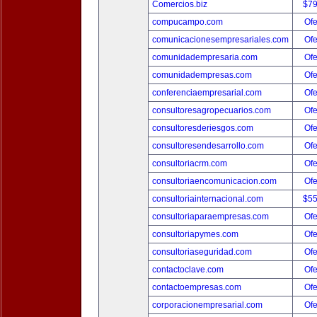
Comercios.biz
$7
compucampo.com
Ofe
comunicacionesempresariales.com
Ofe
comunidadempresaria.com
Ofe
comunidadempresas.com
Ofe
conferenciaempresarial.com
Ofe
consultoresagropecuarios.com
Ofe
consultoresderiesgos.com
Ofe
consultoresendesarrollo.com
Ofe
consultoriacrm.com
Ofe
consultoriaencomunicacion.com
Ofe
consultoriainternacional.com
$5
consultoriaparaempresas.com
Ofe
consultoriapymes.com
Ofe
consultoriaseguridad.com
Ofe
contactoclave.com
Ofe
contactoempresas.com
Ofe
corporacionempresarial.com
Ofe