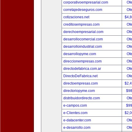
corporativoempresarial.com
Ofe
corretajedeseguros.com
Ofe
cotizaciones.net
$4,
creditosempresas.com
Ofe
derechoempresarial.com
Ofe
desarrollocomercial.com
Ofe
desarrolloindustrial.com
Ofe
desarrollopyme.com
Ofe
direccionempresas.com
Ofe
directodefabrica.com.ar
Ofe
DirectoDeFabrica.net
Ofe
directoempresas.com
$2,
directoriopyme.com
$9
distribuidordirecto.com
Ofe
e-campos.com
$9
e-Clientes.com
$2,
e-datacenter.com
Ofe
e-desarrollo.com
Ofe