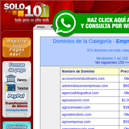
Dominios de la Categoría -
Empr
374 dominios en esta categ
Mostrando 1 de 150
Ver siguientes 150 >>
Nombre de Dominio
Prec
accesoriosindustriales.com
Ofe
administracionempresas.com
$6
agenciafotografica.com
Ofe
agroanuncio.com
$1,
agrocereales.com
$3
agrodirectorio.com
Ofe
agroempresa.com
$5