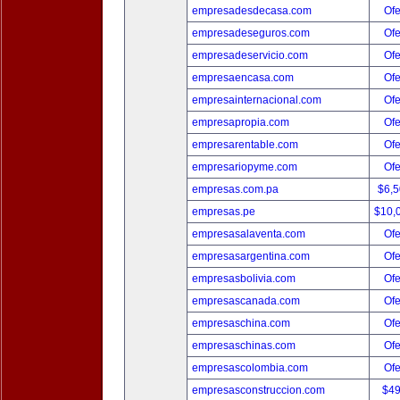
empresadesdecasa.com
Ofe
empresadeseguros.com
Ofe
empresadeservicio.com
Ofe
empresaencasa.com
Ofe
empresainternacional.com
Ofe
empresapropia.com
Ofe
empresarentable.com
Ofe
empresariopyme.com
Ofe
empresas.com.pa
$6,
empresas.pe
$10,
empresasalaventa.com
Ofe
empresasargentina.com
Ofe
empresasbolivia.com
Ofe
empresascanada.com
Ofe
empresaschina.com
Ofe
empresaschinas.com
Ofe
empresascolombia.com
Ofe
empresasconstruccion.com
$4