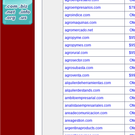
agroempresario.com
Ofe
agroempresarios.com
$7
agroindice.com
Ofe
agromaquinas.com
Ofe
agromercado.net
Ofe
agropyme.com
$9
agropymes.com
$9
agrorural.com
$9
agrosector.com
Ofe
agrosubasta.com
Ofe
agroventa.com
$9
alquilerdeherramientas.com
Ofe
alquilerdestands.com
Ofe
ambitoempresarial.com
Ofe
analistasempresariales.com
Ofe
areadecomunicacion.com
Ofe
areagestion.com
Ofe
argentinaproducts.com
Ofe