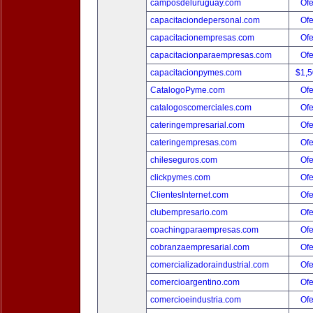
camposdeluruguay.com
Ofe
capacitaciondepersonal.com
Ofe
capacitacionempresas.com
Ofe
capacitacionparaempresas.com
Ofe
capacitacionpymes.com
$1,
CatalogoPyme.com
Ofe
catalogoscomerciales.com
Ofe
cateringempresarial.com
Ofe
cateringempresas.com
Ofe
chileseguros.com
Ofe
clickpymes.com
Ofe
ClientesInternet.com
Ofe
clubempresario.com
Ofe
coachingparaempresas.com
Ofe
cobranzaempresarial.com
Ofe
comercializadoraindustrial.com
Ofe
comercioargentino.com
Ofe
comercioeindustria.com
Ofe