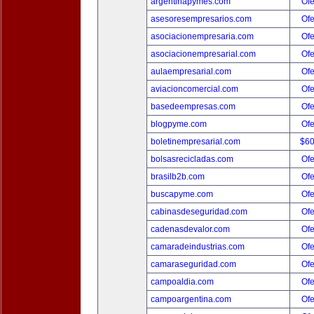
argentinapymes.com
Ofe
asesoresempresarios.com
Ofe
asociacionempresaria.com
Ofe
asociacionempresarial.com
Ofe
aulaempresarial.com
Ofe
aviacioncomercial.com
Ofe
basedeempresas.com
Ofe
blogpyme.com
Ofe
boletinempresarial.com
$6
bolsasrecicladas.com
Ofe
brasilb2b.com
Ofe
buscapyme.com
Ofe
cabinasdeseguridad.com
Ofe
cadenasdevalor.com
Ofe
camaradeindustrias.com
Ofe
camaraseguridad.com
Ofe
campoaldia.com
Ofe
campoargentina.com
Ofe